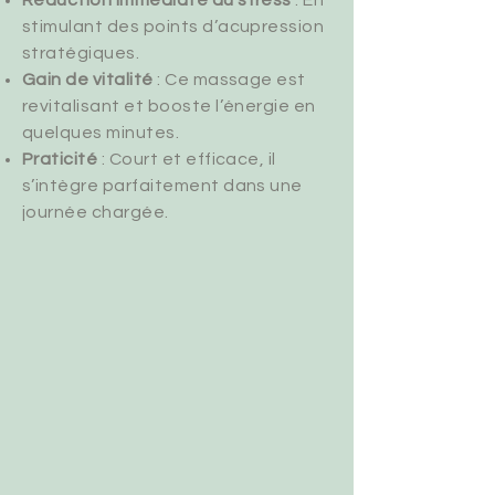
Réduction immédiate du stress
: En
stimulant des points d’acupression
stratégiques.
Gain de vitalité
: Ce massage est
revitalisant et booste l’énergie en
quelques minutes.
Praticité
: Court et efficace, il
s’intègre parfaitement dans une
journée chargée.