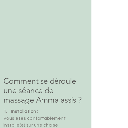
Comment se déroule
une séance de
massage Amma assis ?
1. Installation :
Vous êtes confortablement
installé(e) sur une chaise