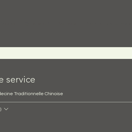
Accueil
Qui suis-je?
Services
Prendre rendez-vous
 service
ecine Traditionnelle Chinoise
)